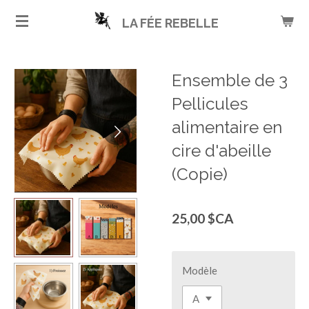
Passer
LA FÉE REBELLE
au
contenu
principal
Ensemble de 3
Pellicules
alimentaire en
cire d'abeille
(Copie)
25,00 $CA
Modèle