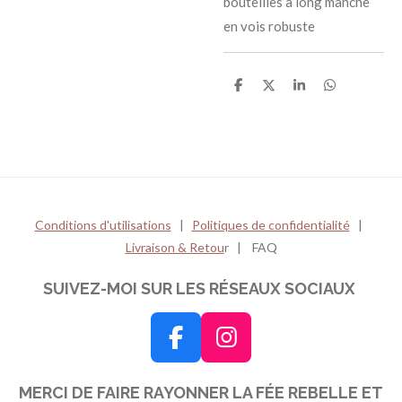
bouteilles à long manche
en vois robuste
P
P
P
P
a
a
a
a
r
r
r
r
t
t
t
t
a
a
a
a
g
g
g
g
e
e
e
e
r
r
r
r
Conditions d'utilisations
|
Politiques de confidentialité
|
Livraison & Retou
r | FAQ
SUIVEZ-MOI SUR LES RÉSEAUX SOCIAUX
F
I
a
n
MERCI DE FAIRE RAYONNER LA FÉE REBELLE ET
c
s