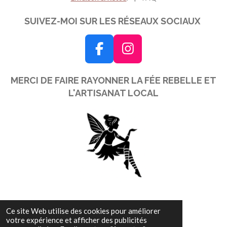
SUIVEZ-MOI SUR LES RÉSEAUX SOCIAUX
F
I
a
n
MERCI DE FAIRE RAYONNER LA FÉE REBELLE ET
c
s
L'ARTISANAT LOCAL
e
t
b
a
o
g
o
r
k
a
m
© 2025 - 2026 La fée Rebelle
Ce site Web utilise des cookies pour améliorer
votre expérience et afficher des publicités
Propulsé par
Webador