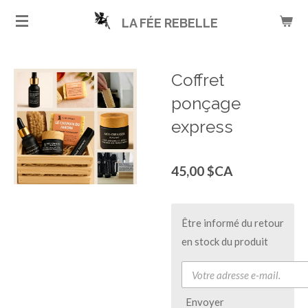
Passer
LA FÉE REBELLE
au
contenu
principal
Coffret
ponçage
express
45,00 $CA
Être informé du retour
en stock du produit
Envoyer