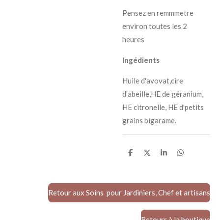
Pensez en remmmetre
environ toutes les 2
heures
Ingédients
Huile d'avovat,cire
d'abeille,HE de géranium,
HE citronelle, HE d'petits
grains bigarame.
P
P
P
P
a
a
a
a
r
r
r
r
t
t
t
t
a
a
a
a
g
g
g
g
Retour aux Soins pour Jardiniers, Chef et artisans
e
e
e
e
r
r
r
r
Retourr à la boutique