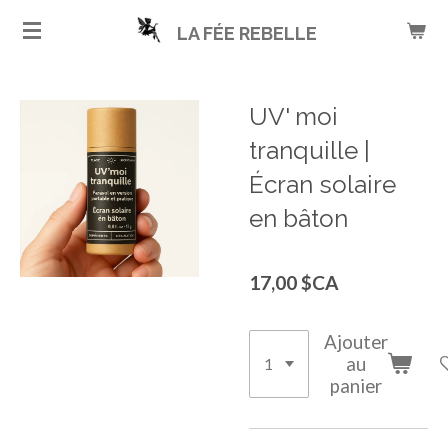
Passer
LA FÉE REBELLE
au
contenu
principal
UV' moi
tranquille |
Écran solaire
en bâton
17,00 $CA
Ajouter
au
panier