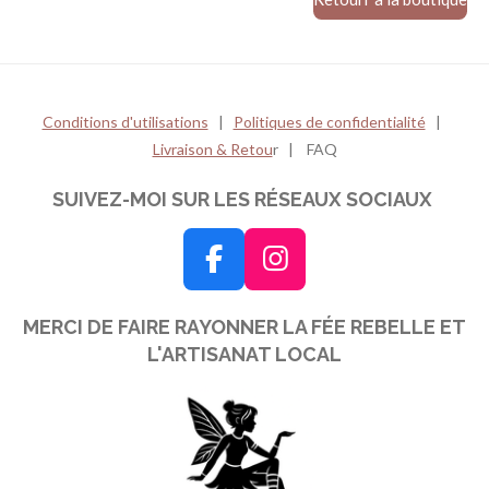
Conditions d'utilisations
|
Politiques de confidentialité
|
Livraison & Retou
r | FAQ
SUIVEZ-MOI SUR LES RÉSEAUX SOCIAUX
F
I
a
n
MERCI DE FAIRE RAYONNER LA FÉE REBELLE ET
c
s
L'ARTISANAT LOCAL
e
t
b
a
o
g
o
r
k
a