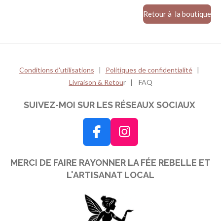
r
r
r
r
Retour à la boutique
Conditions d'utilisations
|
Politiques de confidentialité
|
Livraison & Retou
r | FAQ
SUIVEZ-MOI SUR LES RÉSEAUX SOCIAUX
F
I
a
n
MERCI DE FAIRE RAYONNER LA FÉE REBELLE ET
c
s
L'ARTISANAT LOCAL
e
t
b
a
o
g
o
r