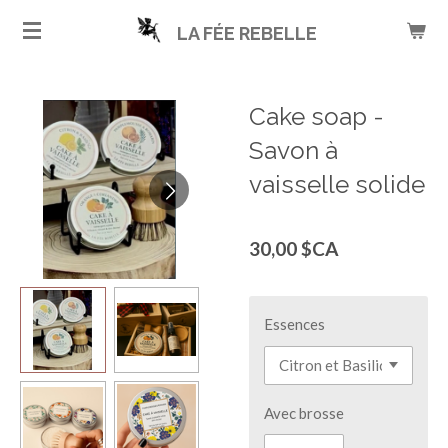
Passer
LA FÉE REBELLE
au
contenu
principal
Cake soap -
Savon à
vaisselle solide
30,00 $CA
Essences
Avec brosse