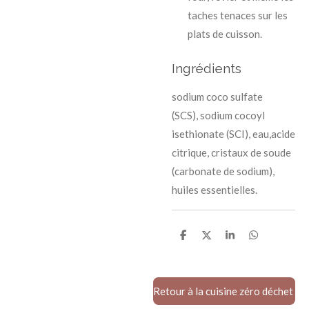
taches tenaces sur les
plats de cuisson.
Ingrédients
sodium coco sulfate
(SCS),
sodium cocoyl
isethionate (SCI),
eau,
acide
citrique,
cristaux de soude
(carbonate de sodium),
huiles essentielles.
P
P
P
P
a
a
a
a
r
r
r
r
t
t
t
t
a
a
a
a
g
g
g
g
Retour à la cuisine zéro déchet
e
e
e
e