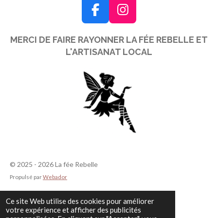
F
I
a
n
MERCI DE FAIRE RAYONNER LA FÉE REBELLE ET
c
s
L'ARTISANAT LOCAL
e
t
b
a
o
g
o
r
k
a
m
© 2025 - 2026 La fée Rebelle
Propulsé par
Webador
Ce site Web utilise des cookies pour améliorer
votre expérience et afficher des publicités