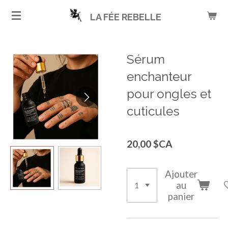
Passer
LA FÉE REBELLE
au
contenu
principal
Sérum
enchanteur
pour ongles et
cuticules
20,00 $CA
Ajouter
au
panier