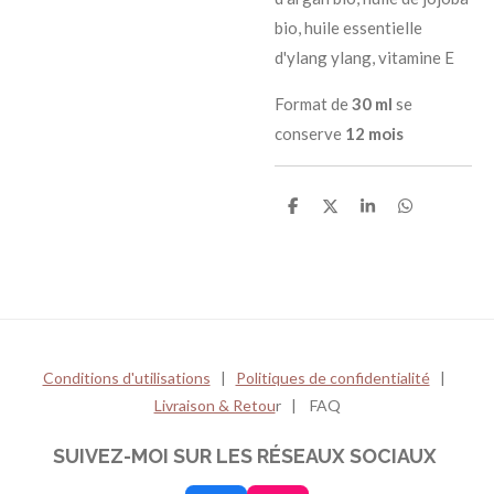
bio, huile essentielle
d'ylang ylang, vitamine E
Format de
30 ml
se
conserve
12 mois
P
P
P
P
a
a
a
a
r
r
r
r
t
t
t
t
a
a
a
a
g
g
g
g
e
e
e
e
r
r
r
r
Conditions d'utilisations
|
Politiques de confidentialité
|
Livraison & Retou
r | FAQ
SUIVEZ-MOI SUR LES RÉSEAUX SOCIAUX