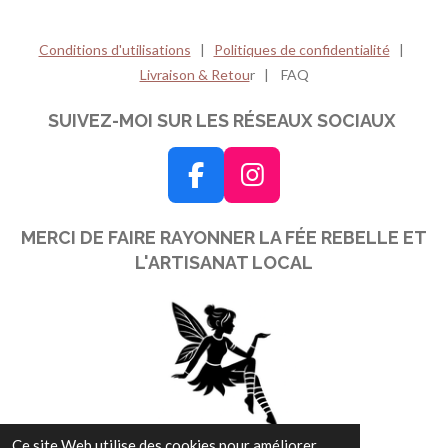
Conditions d'utilisations
|
Politiques de confidentialité
|
Livraison & Retou
r | FAQ
SUIVEZ-MOI SUR LES RÉSEAUX SOCIAUX
F
I
a
n
MERCI DE FAIRE RAYONNER LA FÉE REBELLE ET
c
s
L'ARTISANAT LOCAL
e
t
b
a
o
g
o
r
k
a
m
Ce site Web utilise des cookies pour améliorer