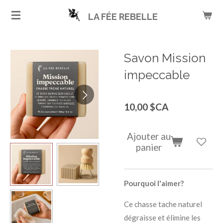
Passer
LA FÉE REBELLE
au
contenu
principal
Savon Mission
impeccable
10,00 $CA
Ajouter au
panier
Pourquoi l'aimer?
Ce chasse tache naturel
dégraisse et élimine les