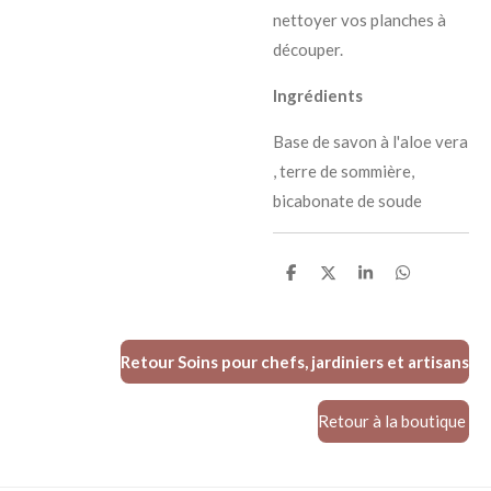
nettoyer vos planches à
découper.
Ingrédients
Base de savon à l'aloe vera
, terre de sommière,
bicabonate de soude
P
P
P
P
a
a
a
a
r
r
r
r
t
t
t
t
a
a
a
a
g
g
g
g
Retour Soins pour chefs, jardiniers et artisans
e
e
e
e
r
r
r
r
Retour à la boutique