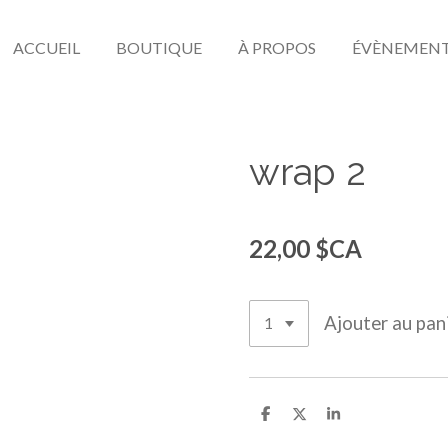
ACCUEIL
BOUTIQUE
À PROPOS
ÉVÈNEMEN
wrap 2
22,00 $CA
Ajouter au pan
P
P
P
a
a
a