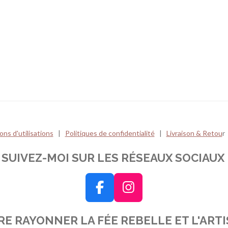
r
r
r
t
t
t
a
a
a
g
g
g
e
e
e
r
r
r
ons d'utilisations
|
Politiques de confidentialité
|
Livraison & Retou
r
SUIVEZ-MOI SUR LES RÉSEAUX SOCIAUX
F
I
a
n
IRE RAYONNER LA FÉE REBELLE ET L'ART
c
s