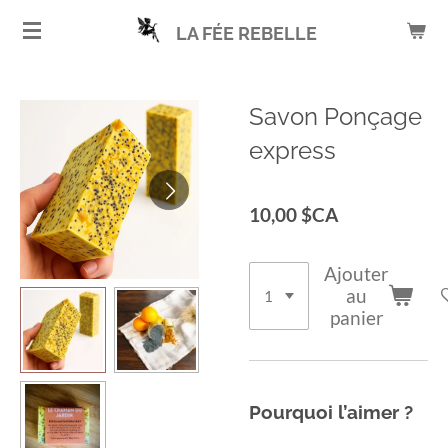
Passer
LA FÉE REBELLE
au
contenu
principal
Savon Ponçage
express
10,00 $CA
Ajouter
au
panier
Pourquoi l’aimer ?