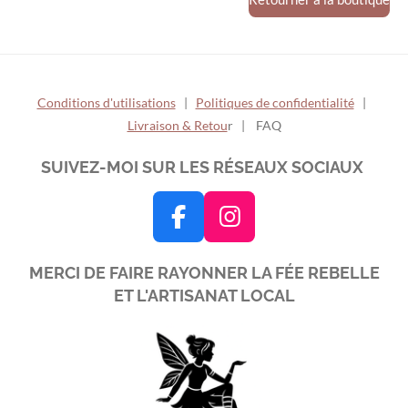
Conditions d'utilisations
|
Politiques de confidentialité
|
Livraison & Retou
r | FAQ
SUIVEZ-MOI SUR LES RÉSEAUX SOCIAUX
F
I
a
n
MERCI DE FAIRE RAYONNER LA FÉE REBELLE
c
s
ET L'ARTISANAT LOCAL
e
t
b
a
o
g
o
r
k
a