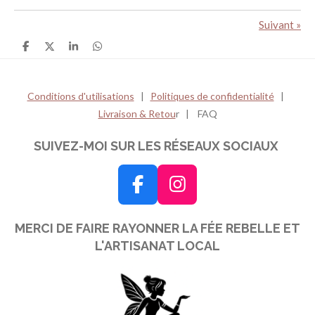
Suivant
»
P
P
P
P
a
a
a
a
r
r
r
r
t
t
t
t
a
a
a
a
Conditions d'utilisations
|
Politiques de confidentialité
|
g
g
g
g
Livraison & Retou
r | FAQ
e
e
e
e
r
r
r
r
SUIVEZ-MOI SUR LES RÉSEAUX SOCIAUX
F
I
a
n
MERCI DE FAIRE RAYONNER LA FÉE REBELLE ET
c
s
L'ARTISANAT LOCAL
e
t
b
a
o
g
o
r